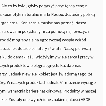
 Ale co by było, gdyby połączyć przystępną cenę z
a, kosmetyki naturalne marki Resibo. Jesteśmy polską
rganiczne. Koniecznie musisz nas poznać. Nasze
y z surowcami pozyskanymi za pomocą najnowszych
narodzić mogłaby się na egzotycznej wyspie wśród
i stosunek do siebie, natury i świata. Naszą pierwszą
ejku do demakijażu. Włożyłyśmy wiele serca i pracy w
szych produktów pielęgnacyjnych. Każda z nas
arzy. Jednak niewiele kobiet jest świadomą tego, że
skóry. W naszych produktach odnaleźć możecie wyciąg z
nnymi wzmacnia barierę naskórkową. Produkty w naszej
skie. Zostały one wyróżnione znakiem jakości VEGE.