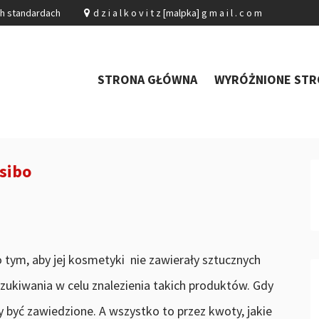
ch standardach
d z i a l k o v i t z [malpka] g m a i l . c o m
STRONA GŁÓWNA
WYRÓŻNIONE STR
sibo
 tym, aby jej kosmetyki nie zawierały sztucznych
zukiwania w celu znalezienia takich produktów. Gdy
 być zawiedzione. A wszystko to przez kwoty, jakie