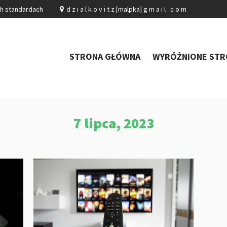
ch standardach
d z i a l k o v i t z [malpka] g m a i l . c o m
STRONA GŁÓWNA
WYRÓŻNIONE STR
7 lipca, 2023