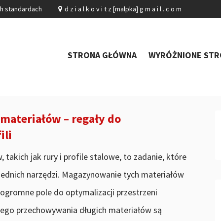
ch standardach
d z i a l k o v i t z [malpka] g m a i l . c o m
STRONA GŁÓWNA
WYRÓŻNIONE STR
materiałów – regały do
ili
akich jak rury i profile stalowe, to zadanie, które
ednich narzędzi. Magazynowanie tych materiałów
ogromne pole do optymalizacji przestrzeni
ego przechowywania długich materiałów są