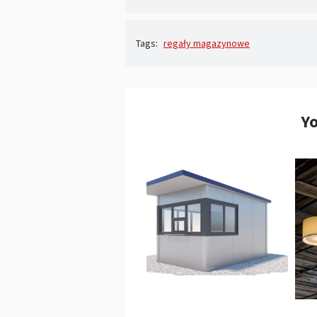
Tags:
regały magazynowe
Yo