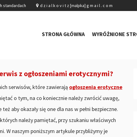
ch standardach
d z i a l k o v i t z [malpka] g m a i l . c o m
STRONA GŁÓWNA
WYRÓŻNIONE STR
erwis z ogłoszeniami erotycznymi?
ich serwisów, które zawierają
ogłoszenia erotyczne
iętać o tym, na co koniecznie należy zwrócić uwagę,
e też aby okazały się one dla nas w pełni bezpieczne.
o których należy pamiętać, przy szukaniu właściwych
i. W naszym poniższym artykule przybliżymy je