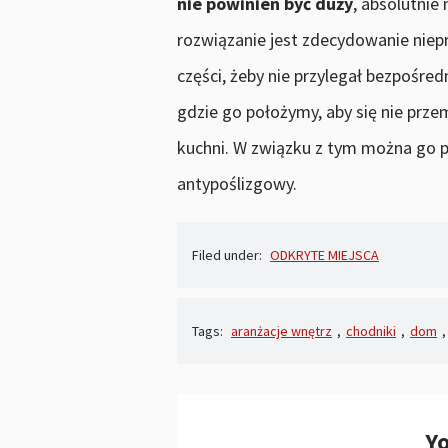
nie powinien być duży
, absolutnie
rozwiązanie jest zdecydowanie niepr
części, żeby nie przylegał bezpośred
gdzie go położymy, aby się nie przem
kuchni. W związku z tym można go p
antypoślizgowy.
Filed under:
ODKRYTE MIEJSCA
Tags:
aranżacje wnętrz
,
chodniki
,
dom
,
Yo