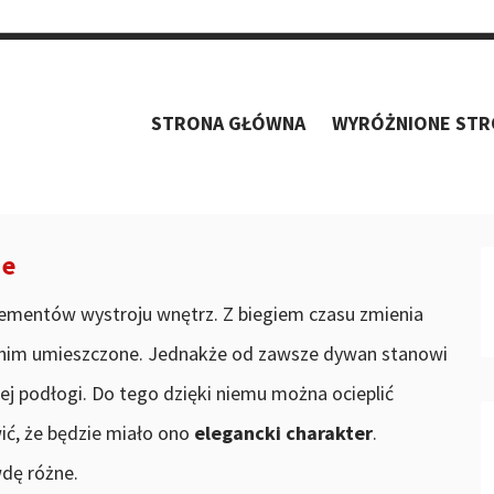
ch standardach
d z i a l k o v i t z [malpka] g m a i l . c o m
STRONA GŁÓWNA
WYRÓŻNIONE STR
ie
lementów wystroju wnętrz. Z biegiem czasu zmienia
 nim umieszczone. Jednakże od zawsze dywan stanowi
ej podłogi. Do tego dzięki niemu można ocieplić
ić, że będzie miało ono
elegancki charakter
.
dę różne.