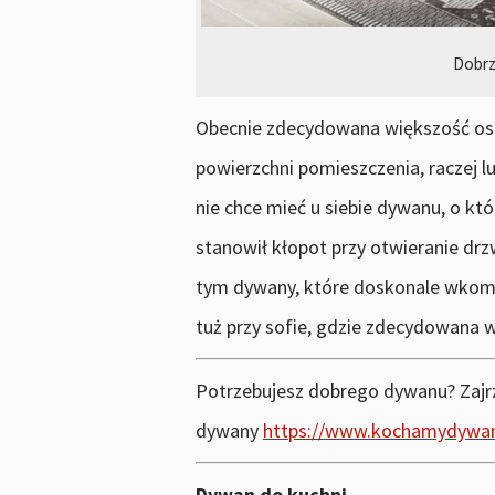
Dobrz
Obecnie zdecydowana większość osób
powierzchni pomieszczenia, raczej l
nie chce mieć u siebie dywanu, o kt
stanowił kłopot przy otwieranie drz
tym dywany, które doskonale wkomp
tuż przy sofie, gdzie zdecydowana
Potrzebujesz dobrego dywanu? Zajrz
dywany
https://www.kochamydywan
Dywan do kuchni