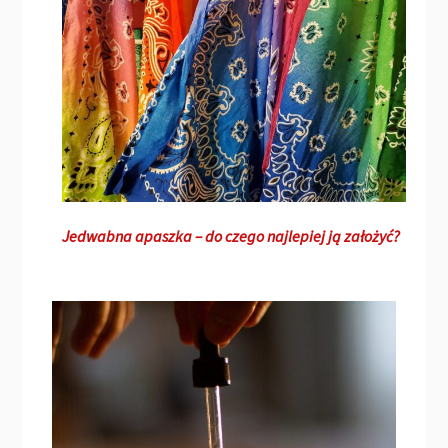
Jedwabna apaszka – do czego najlepiej ją założyć?