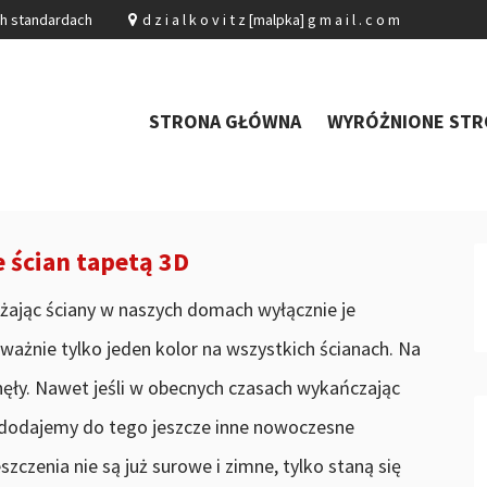
ch standardach
d z i a l k o v i t z [malpka] g m a i l . c o m
STRONA GŁÓWNA
WYRÓŻNIONE STR
ścian tapetą 3D
eżając ściany w naszych domach wyłącznie je
ażnie tylko jeden kolor na wszystkich ścianach. Na
nęły. Nawet jeśli w obecnych czasach wykańczając
 dodajemy do tego jeszcze inne nowoczesne
zczenia nie są już surowe i zimne, tylko staną się