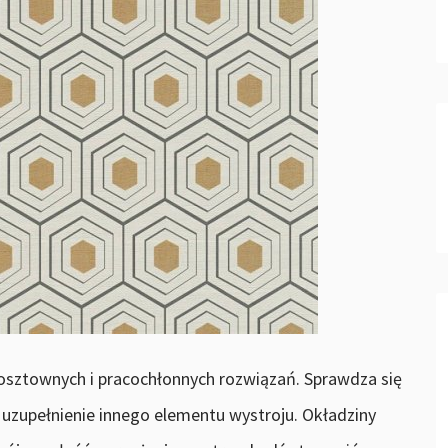
kosztownych i pracochłonnych rozwiązań. Sprawdza się
 uzupełnienie innego elementu wystroju. Okładziny