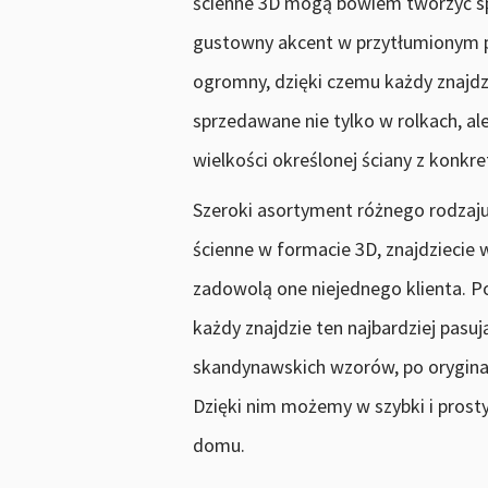
ścienne 3D mogą bowiem tworzyć spó
gustowny akcent w przytłumionym p
ogromny, dzięki czemu każdy znajdzi
sprzedawane nie tylko w rolkach, a
wielkości określonej ściany z konk
Szeroki asortyment różnego rodzaju
ścienne w formacie 3D, znajdziecie
zadowolą one niejednego klienta. P
każdy znajdzie ten najbardziej pasu
skandynawskich wzorów, po oryginal
Dzięki nim możemy w szybki i pros
domu.