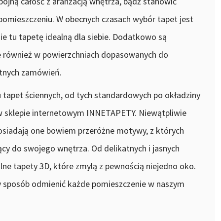
jną całość z aranżacją wnętrza, bądź stanowić
omieszczeniu. W obecnych czasach wybór tapet jest
e tu tapetę idealną dla siebie. Dodatkowo są
le również w powierzchniach dopasowanych do
retnych zamówień.
 tapet ściennych, od tych standardowych po okładziny
 w sklepie internetowym INNETAPETY. Niewątpliwie
osiadają one bowiem przeróżne motywy, z których
jący do swojego wnętrza. Od delikatnych i jasnych
ne tapety 3D, które zmylą z pewnością niejedno oko.
ty sposób odmienić każde pomieszczenie w naszym