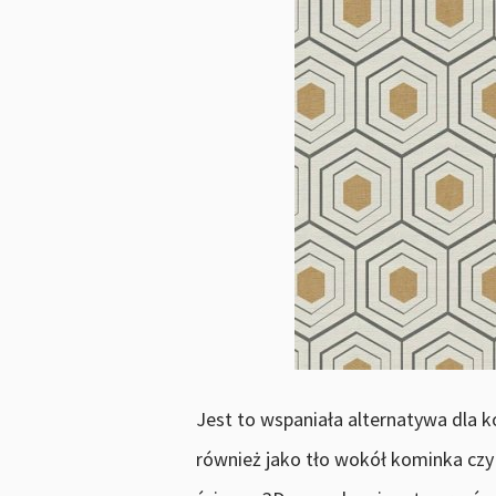
Jest to wspaniała alternatywa dla 
również jako tło wokół kominka czy