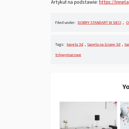
Artykuł na podstawie:
https://innet
Filed under:
DOBRY STANDART W SIECI
,
O
Tags:
tapeta 3d
,
tapeta na ścianę 3d
,
ta
trójwymiarowe
Yo