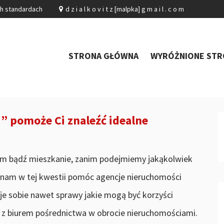
ch standardach
d z i a l k o v i t z [malpka] g m a i l . c o m
STRONA GŁÓWNA
WYRÓŻNIONE STR
” pomoże Ci znaleźć idealne
dom bądź mieszkanie, zanim podejmiemy jakąkolwiek
 nam w tej kwestii pomóc agencje nieruchomości
je sobie nawet sprawy jakie mogą być korzyści
 z biurem pośrednictwa w obrocie nieruchomościami.