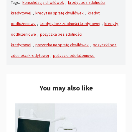
Tags:
konsolidacja chwilówek
,
kredyt bez zdolności
kredytowej
,
kredyt na spłatę chwilówek
,
kredyt
oddłużeniowy
,
kredyty bez zdolności kredytowej
,
kredyty
oddłużeniowe
,
pożyczka bez zdolności
kredytowej
,
pożyczka na spłatę chwilówek
,
pozyczki bez
zdolności kredytowej
,
pożyczki oddłużeniowe
You may also like