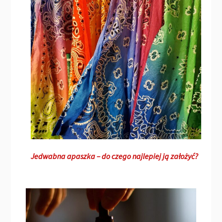
Jedwabna apaszka – do czego najlepiej ją założyć?