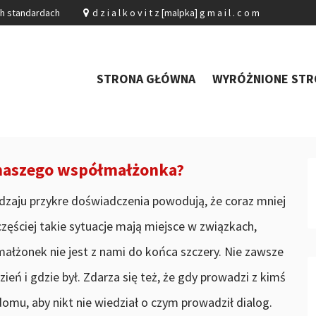
ch standardach
d z i a l k o v i t z [malpka] g m a i l . c o m
STRONA GŁÓWNA
WYRÓŻNIONE STR
ć naszego współmałżonka?
dzaju przykre doświadczenia powodują, że coraz mniej
zęściej takie sytuacje mają miejsce w związkach,
małżonek nie jest z nami do końca szczery. Nie zawsze
eń i gdzie był. Zdarza się też, że gdy prowadzi z kimś
mu, aby nikt nie wiedział o czym prowadził dialog.