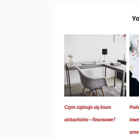
Yo
Czym zajmuje się biuro
Pod
aktuarialno – finansowe?
inwe
amer