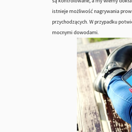
są kontrolowane, a my wiemy dokł
istnieje możliwość nagrywania pro
przychodzących. W przypadku potwie
mocnymi dowodami.