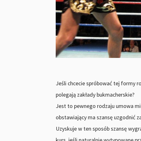
Jeśli chcecie spróbować tej formy r
polegają zakłady bukmacherskie?
Jest to pewnego rodzaju umowa mię
obstawiający ma szansę uzgodnić za
Uzyskuje w ten sposób szansę wygra
kurs, jeśli naturalnie wytypowane p