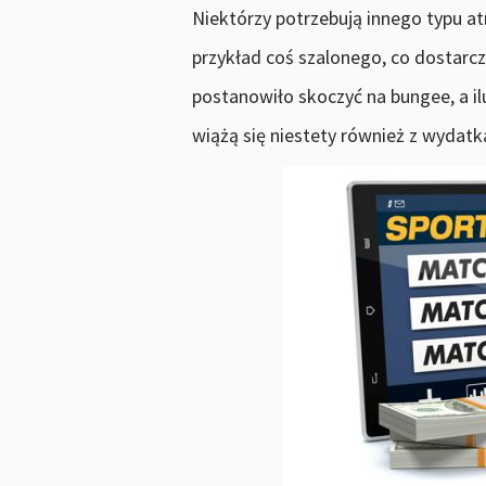
Niektórzy potrzebują innego typu atr
przykład coś szalonego, co dostarc
postanowiło skoczyć na bungee, a i
wiążą się niestety również z wydatk