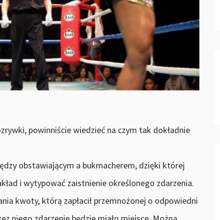
ozrywki, powinniście wiedzieć na czym tak dokładnie
dzy obstawiającym a bukmacherem, dzięki której
kład i wytypować zaistnienie określonego zdarzenia.
nia kwoty, którą zapłacił przemnożonej o odpowiedni
rzez niego zdarzenie będzie miało miejsce. Można