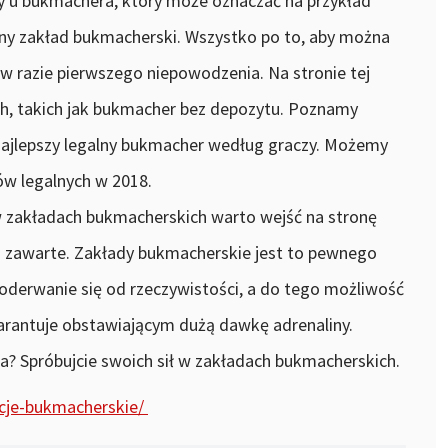
y u bukmachera, który może oznaczać na przykład
any zakład bukmacherski. Wszystko po to, aby można
 w razie pierwszego niepowodzenia. Na stronie tej
h, takich jak bukmacher bez depozytu. Poznamy
i najlepszy legalny bukmacher według graczy. Możemy
ów legalnych w 2018.
 w zakładach bukmacherskich warto wejść na stronę
am zawarte. Zakłady bukmacherskie jest to pewnego
oderwanie się od rzeczywistości, a do tego możliwość
arantuje obstawiającym dużą dawkę adrenaliny.
a? Spróbujcie swoich sił w zakładach bukmacherskich.
cje-bukmacherskie/