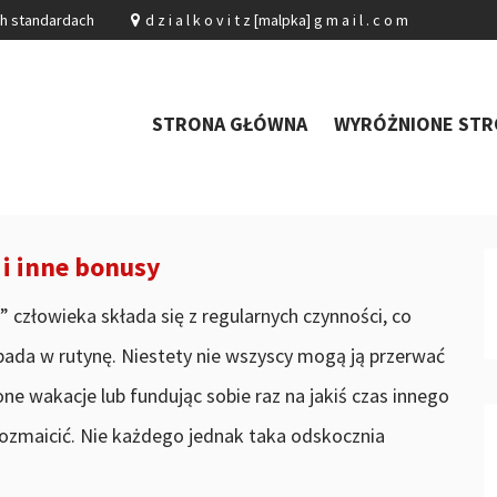
ch standardach
d z i a l k o v i t z [malpka] g m a i l . c o m
STRONA GŁÓWNA
WYRÓŻNIONE STR
i inne bonusy
 człowieka składa się z regularnych czynności, co
pada w rutynę. Niestety nie wszyscy mogą ją przerwać
e wakacje lub fundując sobie raz na jakiś czas innego
urozmaicić. Nie każdego jednak taka odskocznia