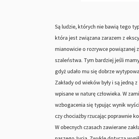
Są ludzie, których nie bawią tego typ
która jest związana zarazem z eks
mianowicie o rozrywce powiązanej z
szaleństwa. Tym bardziej jeśli mamy
gdyż udało mu się dobrze wytypowa
Zakłady od wieków były i są jedną z 
wpisane w naturę człowieka. W zam
wzbogacenia się typując wynik wyści
czy chociażby rzucając poprawnie ko
W obecnych czasach zawierane zakła
naszego życia. Zwykle dotyczą wyni